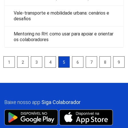
Vale-transporte e mobilidade urbana: cenários e
desafios
Mentoring no RH: como usar para apoiar e orientar
os colaboradores
1
2
3
4
5
6
7
8
9
Baixe nosso app
Siga Colaborador